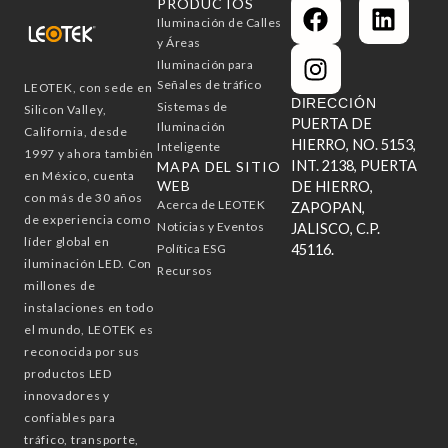
F
I
L
PRODUCTOS
Iluminación de Calles
a
n
i
y Áreas
c
s
n
Iluminación para
e
t
k
Señales de tráfico
LEOTEK, con sede en
b
a
e
DIRECCIÓN
Sistemas de
Silicon Valley,
PUERTA DE
o
g
d
Iluminación
California, desde
HIERRO, NO. 5153,
Inteligente
o
r
i
1997 y ahora también
INT. 2138, PUERTA
MAPA DEL SITIO
k
a
n
en México, cuenta
WEB
DE HIERRO,
con más de 30 años
m
Acerca de LEOTEK
ZAPOPAN,
de experiencia como
Noticias y Eventos
JALISCO, C.P.
líder global en
Política ESG
45116.
iluminación LED. Con
Recursos
millones de
instalaciones en todo
el mundo, LEOTEK es
reconocida por sus
productos LED
innovadores y
confiables para
tráfico, transporte,