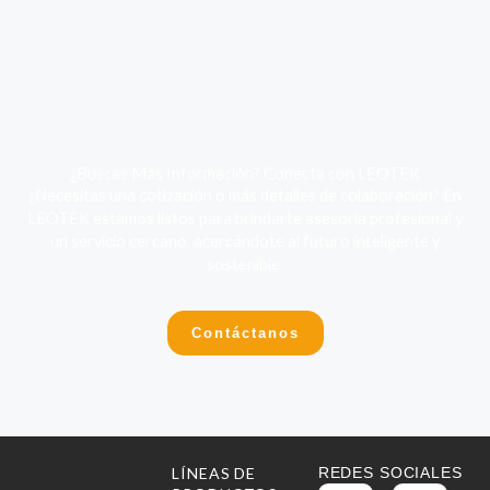
¿Buscas Más Información? Conecta con LEOTEK
¿Necesitas una cotización o más detalles de colaboración? En
LEOTEK estamos listos para brindarte asesoría profesional y
un servicio cercano, acercándote al futuro inteligente y
sostenible.
Contáctanos
LÍNEAS DE
REDES SOCIALES