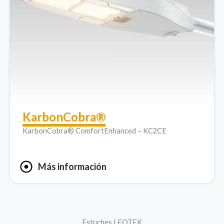
KarbonCobra®
KarbonCobra® ComfortEnhanced – KC2CE
Más información
Estuches LEOTEK