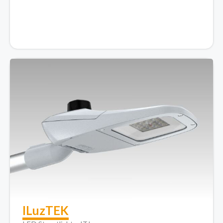
ILuzTEK