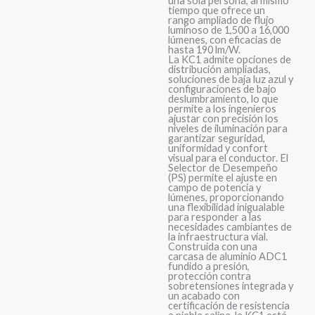
una sola persona, al mismo
tiempo que ofrece un
rango ampliado de flujo
luminoso de 1,500 a 16,000
lúmenes, con eficacias de
hasta 190 lm/W.
La KC1 admite opciones de
distribución ampliadas,
soluciones de baja luz azul y
configuraciones de bajo
deslumbramiento, lo que
permite a los ingenieros
ajustar con precisión los
niveles de iluminación para
garantizar seguridad,
uniformidad y confort
visual para el conductor. El
Selector de Desempeño
(PS) permite el ajuste en
campo de potencia y
lúmenes, proporcionando
una flexibilidad inigualable
para responder a las
necesidades cambiantes de
la infraestructura vial.
Construida con una
carcasa de aluminio ADC1
fundido a presión,
protección contra
sobretensiones integrada y
un acabado con
certificación de resistencia