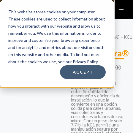
Skip
to
This website stores cookies on your computer.
content
These cookies are used to collect information about
how you interact with our website and allow us to
remember you. We use this information in order to
Inicio
/
Iluminación exterior
/
KarbonCobra®
/ KarbonCobra® – KC1
improve and customize your browsing experience
and for analytics and metrics about our visitors both
KarbonCobra®
on this website and other media. To find out more
about the cookies we use, see our Privacy Policy.
KarbonCobra®
ACCEPT
– KC1
La KarbonCobra® KC1
logra el equilibrio ideal
entre flexibilidad de
desempeño y eficiencia de
instalación, lo que la
convierte en una opción
sólida para calles urbanas,
vías colectoras y
corredores urbanos de uso
mixto. Con un peso de solo
7.7 lb, la KC1 permite una
manipulación segura por